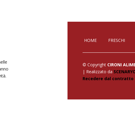
HOME
FRESCHI
elle
© Copyright
CIRONI ALIME
hanno
| Realizzato da
SCENARY
ità.
Recedere dal contratto 