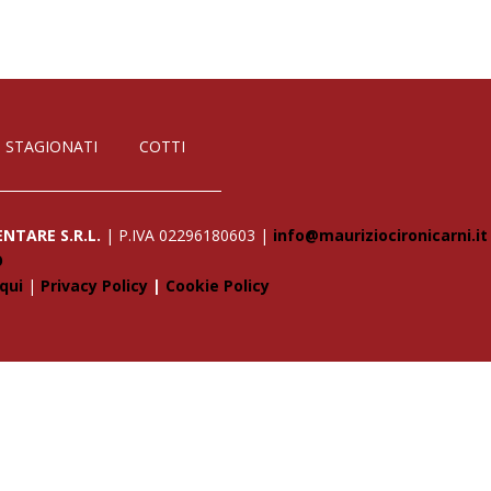
STAGIONATI
COTTI
NTARE S.R.L.
| P.IVA 02296180603 |
info@mauriziocironicarni.it
O
qui
|
Privacy Policy
|
Cookie Policy