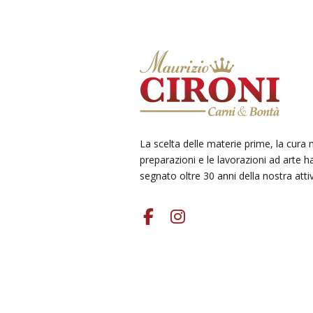
La scelta delle materie prime, la cura n
preparazioni e le lavorazioni ad arte 
Iscriviti alla Newsletter
segnato oltre 30 anni della nostra attiv
per avere il 10% di sconto!