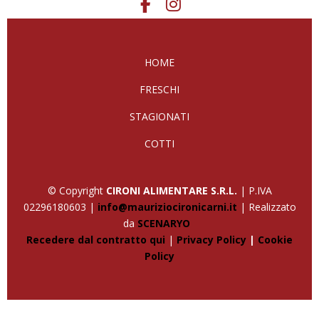
HOME
FRESCHI
STAGIONATI
COTTI
© Copyright
CIRONI ALIMENTARE S.R.L.
| P.IVA
02296180603 |
info@mauriziocironicarni.it
| Realizzato
da
SCENARYO
Recedere dal contratto qui
|
Privacy Policy
|
Cookie
Policy