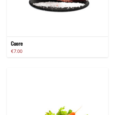
prodotto
Cuore
€
7.00