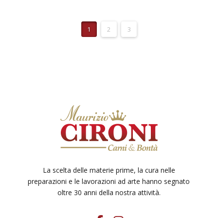
€10.50
ha
a
€21.00
più
1
2
3
varianti.
Le
opzioni
possono
essere
scelte
nella
pagina
del
prodotto
La scelta delle materie prime, la cura nelle
preparazioni e le lavorazioni ad arte hanno segnato
oltre 30 anni della nostra attività.