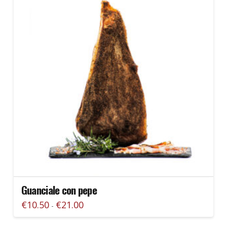
Le
opzioni
possono
essere
scelte
nella
pagina
del
prodotto
Guanciale con pepe
Fascia
€
10.50
€
21.00
-
di
Questo
prezzo:
da
prodotto